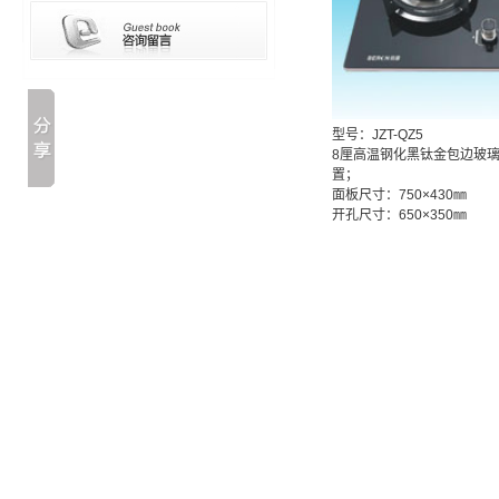
型号：JZT-QZ5
8厘高温钢化黑钛金包边玻璃
置；
面板尺寸：750×430㎜
开孔尺寸：650×350㎜